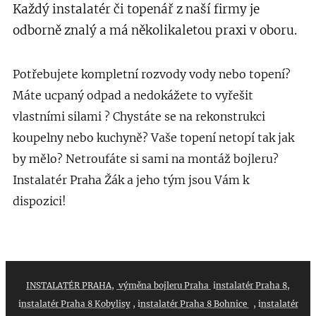
Každý instalatér či topenář z naší firmy je
odborně znalý a má několikaletou praxi v oboru.
Potřebujete kompletní rozvody vody nebo topení?
Máte ucpaný odpad a nedokážete to vyřešit
vlastními silami ?
Chystáte se na rekonstrukci
koupelny nebo kuchyně
? Vaše topení netopí tak jak
by mělo? Netroufáte si sami na montáž bojleru?
Instalatér Praha Žák a jeho tým jsou Vám k
dispozici!
INSTALATÉR PRAHA
,
výměna bojleru Praha
i
nstalatér Praha 8
,
i
nstalatér Praha 8 Kobylisy
, i
nstalatér Praha 8 Bohnice
, i
nstalatér