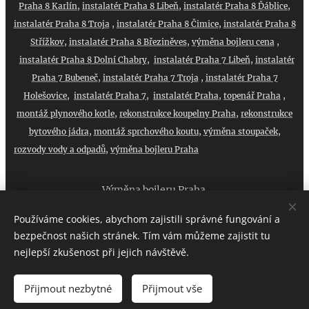
Praha 8 Karlín
,
instalatér Praha 8 Libeň
,
instalatér Praha 8 Ďáblice
,
instalatér Praha 8 Troja
,
instalatér Praha 8 Čimice
,
instalatér Praha 8
Střížkov
,
instalatér Praha 8 Březiněves
,
výměna bojleru cena
,
instalatér Praha 8 Dolní Chabry
,
instalatér Praha 7 Libeň
,
instalatér
Praha 7 Bubeneč
,
instalatér Praha 7 Troja
,
instalatér Praha 7
Holešovice
,
instalatér Praha 7
,
instalatér Praha
,
topenář Praha
,
montáž plynového kotle
,
rekonstrukce koupelny Praha
,
rekonstrukce
bytového jádra
,
montáž sprchového koutu
,
výměna stoupaček
,
rozvody vody a odpadů
,
výměna bojleru Praha
Výměna bojleru Praha
Používáme cookies, abychom zajistili správné fungování a
bezpečnost našich stránek. Tím vám můžeme zajistit tu
nejlepší zkušenost při jejich návštěvě.
VOLEJTE :
+420 608 025 896
Cookies
Přijmout nezbytné
Přijmout vše
Jazyky