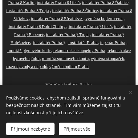
Praha 8 Karlín
,
instalatér Praha 8 Libeň
,
instalatér Praha 8 Ďáblice
,
instalatér Praha 8 Troja
,
instalatér Praha 8 Čimice
,
instalatér Praha 8
Střížkov
,
instalatér Praha 8 Březiněves
,
výměna bojleru cena
,
instalatér Praha 8 Dolní Chabry
,
instalatér Praha 7 Libeň
,
instalatér
Praha 7 Bubeneč
,
instalatér Praha 7 Troja
,
instalatér Praha 7
Holešovice
,
instalatér Praha 7
,
instalatér Praha
,
topenář Praha
,
montáž plynového kotle
,
rekonstrukce koupelny Praha
,
rekonstrukce
bytového jádra
,
montáž sprchového koutu
,
výměna stoupaček
,
rozvody vody a odpadů
,
výměna bojleru Praha
Výměna bojleru Praha
Používáme cookies, abychom zajistili správné fungování a
bezpečnost našich stránek. Tím vám můžeme zajistit tu
nejlepší zkušenost při jejich návštěvě.
VOLEJTE :
+420 608 025 896
Cookies
Přijmout nezbytné
Přijmout vše
Jazyky