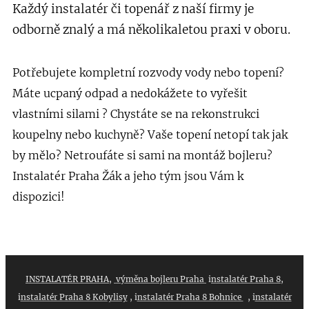
Každý instalatér či topenář z naší firmy je
odborně znalý a má několikaletou praxi v oboru.
Potřebujete kompletní rozvody vody nebo topení?
Máte ucpaný odpad a nedokážete to vyřešit
vlastními silami ?
Chystáte se na rekonstrukci
koupelny nebo kuchyně
? Vaše topení netopí tak jak
by mělo? Netroufáte si sami na montáž bojleru?
Instalatér Praha Žák a jeho tým jsou Vám k
dispozici!
INSTALATÉR PRAHA
,
výměna bojleru Praha
i
nstalatér Praha 8
,
i
nstalatér Praha 8 Kobylisy
, i
nstalatér Praha 8 Bohnice
, i
nstalatér