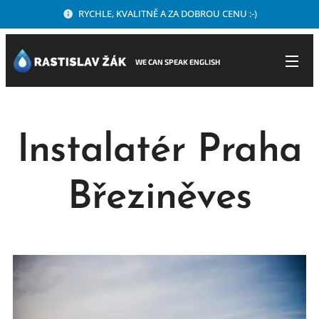
RYCHLE, KVALITNĚ A ZA DOBROU CENU :-)
WE CAN SPEAK ENGLISH
Instalatér Praha
Březiněves